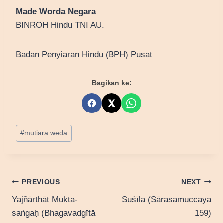
Made Worda Negara
BINROH Hindu TNI AU.
Badan Penyiaran Hindu (BPH) Pusat
Bagikan ke:
Post
#
mutiara weda
Tags:
Post
PREVIOUS
NEXT
Yajñārthāt Mukta-
Suśīla (Sārasamuccaya
navigation
saṅgaḥ (Bhagavadgītā
159)