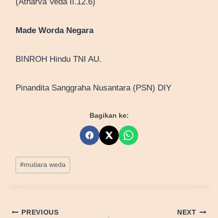
(Atharva Veda II.12.6)
Made Worda Negara
BINROH Hindu TNI AU.
Pinandita Sanggraha Nusantara (PSN) DIY
Bagikan ke:
Post
#
mutiara weda
Tags:
Post
PREVIOUS
NEXT