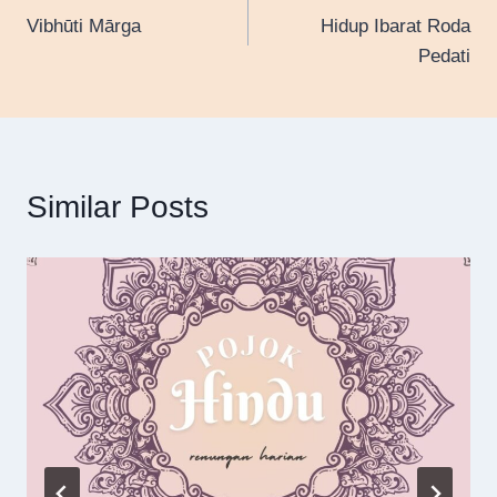
Vibhūti Mārga
Hidup Ibarat Roda
navigation
Pedati
Similar Posts