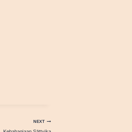
NEXT
Kebahagiaan Sāttvika