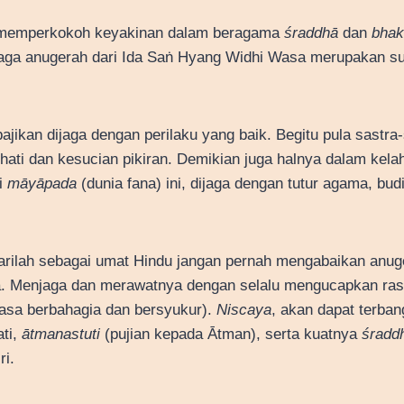
 memperkokoh keyakinan dalam beragama
śraddhā
dan
bhak
ga anugerah dari Ida Saṅ Hyang Widhi Wasa merupakan su
jikan dijaga dengan perilaku yang baik. Begitu pula sastra-
ati dan kesucian pikiran. Demikian juga halnya dalam kela
i
māyāpada
(dunia fana) ini, dijaga dengan tutur agama, budi
arilah sebagai umat Hindu jangan pernah mengabaikan anug
. Menjaga dan merawatnya dengan selalu mengucapkan ra
sa berbahagia dan bersyukur).
Niscaya
, akan dapat terba
ti,
ātmanastuti
(pujian kepada Ātman), serta kuatnya
śradd
ri.