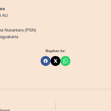
ara
I AU
ha Nusantara (PSN)
ogyakarta
Bagikan ke:
inggi