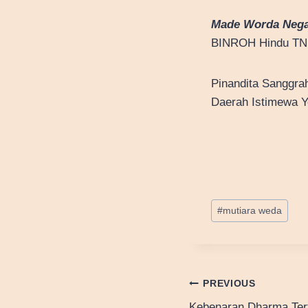
Made Worda Neg
BINROH Hindu TN
Pinandita Sanggra
Daerah Istimewa Y
Post
#
mutiara weda
Tags:
Post
PREVIOUS
Kebenaran Dharma Tert