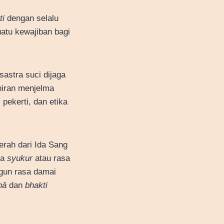
ti
dengan selalu
atu kewajiban bagi
sastra suci dijaga
hiran menjelma
 pekerti, dan etika
erah dari Ida Sang
sa
syukur
atau rasa
ngun rasa damai
hā
dan
bhakti