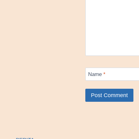
Name
*