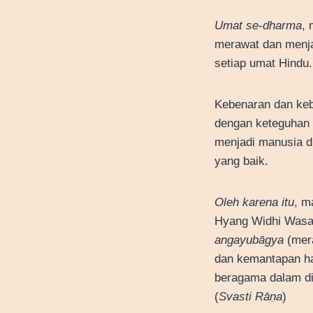
Umat se-dharma
,
merawat dan menja
setiap umat Hindu.
Kebenaran dan keba
dengan keteguhan h
menjadi manusia d
yang baik.
Oleh karena itu
, m
Hyang Widhi Wasa
angayubāgya
(mera
dan kemantapan ha
beragama dalam di
(
Svasti Rāṇa
)