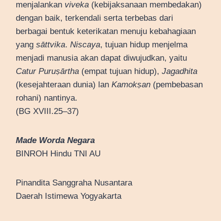
menjalankan
viveka
(kebijaksanaan membedakan)
dengan baik, terkendali serta terbebas dari
berbagai bentuk keterikatan menuju kebahagiaan
yang
sāttvika
.
Niscaya
, tujuan hidup menjelma
menjadi manusia akan dapat diwujudkan, yaitu
Catur Puruṣārtha
(empat tujuan hidup),
Jagadhita
(kesejahteraan dunia) lan
Kamokṣan
(pembebasan
rohani) nantinya.
(BG XVIII.25–37)
Made Worda Negara
BINROH Hindu TNI AU
Pinandita Sanggraha Nusantara
Daerah Istimewa Yogyakarta