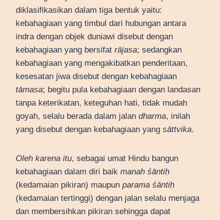
diklasifikasikan dalam tiga bentuk yaitu:
kebahagiaan yang timbul dari hubungan antara
indra dengan objek duniawi disebut dengan
kebahagiaan yang bersifat
rājasa
; sedangkan
kebahagiaan yang mengakibatkan penderitaan,
kesesatan jiwa disebut dengan kebahagiaan
tāmasa
; begitu pula kebahagiaan dengan landasan
tanpa keterikatan, keteguhan hati, tidak mudah
goyah, selalu berada dalam jalan
dharma
, inilah
yang disebut dengan kebahagiaan yang
sāttvika
.
Oleh karena itu
, sebagai umat Hindu bangun
kebahagiaan dalam diri baik
manah śāntiḥ
(kedamaian pikiran) maupun
parama śāntiḥ
(kedamaian tertinggi) dengan jalan selalu menjaga
dan membersihkan pikiran sehingga dapat