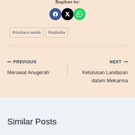
Bagikan ke:
Post
#
mutiara weda
#
sattvika
Tags:
Post
PREVIOUS
NEXT
Merawat Anugerah
Ketulusan Landasan
navigation
dalam Mekarma
Similar Posts