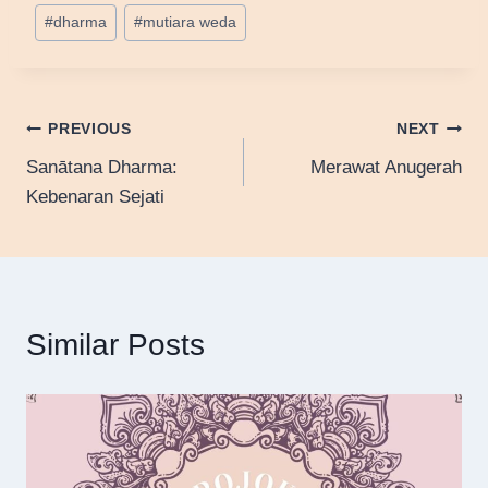
Post
#
dharma
#
mutiara weda
Tags:
Post
PREVIOUS
NEXT
Sanātana Dharma:
Merawat Anugerah
navigation
Kebenaran Sejati
Similar Posts