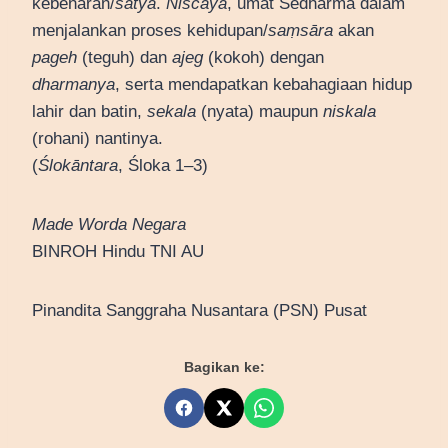
kebenaran/
satya
.
Niscaya
, umat Sedharma dalam
menjalankan proses kehidupan/
saṃsāra
akan
pageh
(teguh) dan
ajeg
(kokoh) dengan
dharmanya
, serta mendapatkan kebahagiaan hidup
lahir dan batin,
sekala
(nyata) maupun
niskala
(rohani) nantinya.
(
Ślokāntara
, Śloka 1–3)
Made Worda Negara
BINROH Hindu TNI AU
Pinandita Sanggraha Nusantara (PSN) Pusat
Bagikan ke: