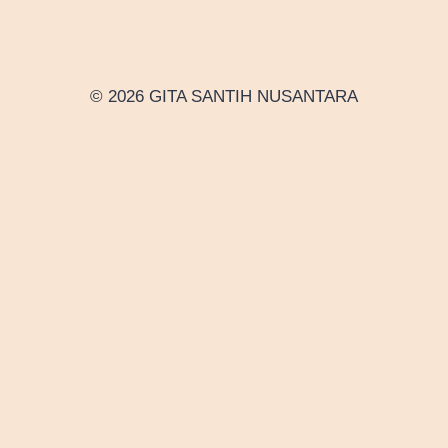
© 2026 GITA SANTIH NUSANTARA
Toggle
Profil
child
Sejarah
menu
Visi dan Misi
Struktur Organisasi
Koordinator Daerah
BERITA
Pengumuman
Event
Gallery
GSN TV
GSN Festival (English)