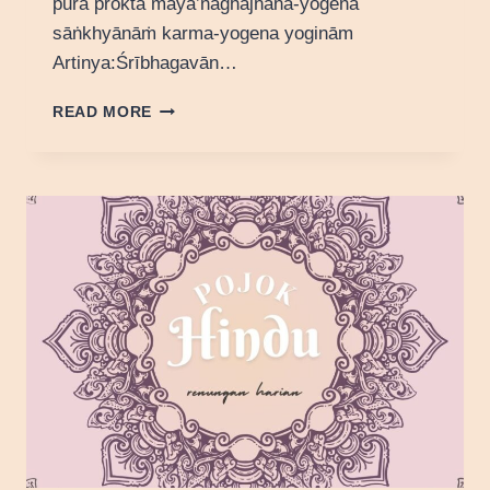
purā proktā mayā’naghajñāna-yogena
sāṅkhyānāṁ karma-yogena yoginām
Artinya:Śrībhagavān…
FILOSOFI
READ MORE
DVIVIDHĀ
PROKTĀ