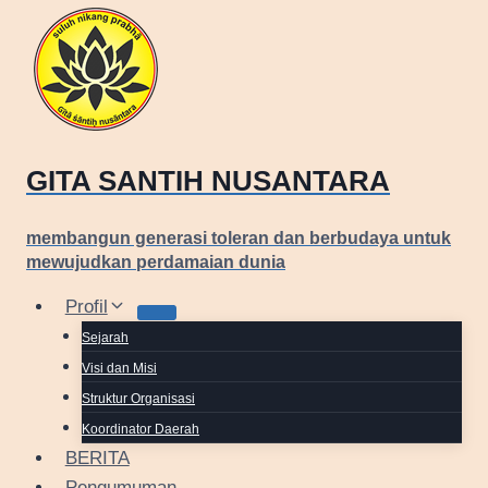
Skip
to
content
GITA SANTIH NUSANTARA
membangun generasi toleran dan berbudaya untuk
mewujudkan perdamaian dunia
Profil
Sejarah
Visi dan Misi
Struktur Organisasi
Koordinator Daerah
BERITA
Pengumuman