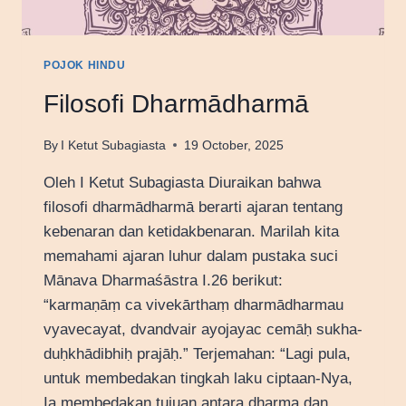
POJOK HINDU
Filosofi Dharmādharmā
By
I Ketut Subagiasta
19 October, 2025
Oleh I Ketut Subagiasta Diuraikan bahwa
filosofi dharmādharmā berarti ajaran tentang
kebenaran dan ketidakbenaran. Marilah kita
memahami ajaran luhur dalam pustaka suci
Mānava Dharmaśāstra I.26 berikut:
“karmaṇāṃ ca vivekārthaṃ dharmādharmau
vyavecayat, dvandvair ayojayac cemāḥ sukha-
duḥkhādibhiḥ prajāḥ.” Terjemahan: “Lagi pula,
untuk membedakan tingkah laku ciptaan-Nya,
Ia membedakan tujuan antara dharma dan