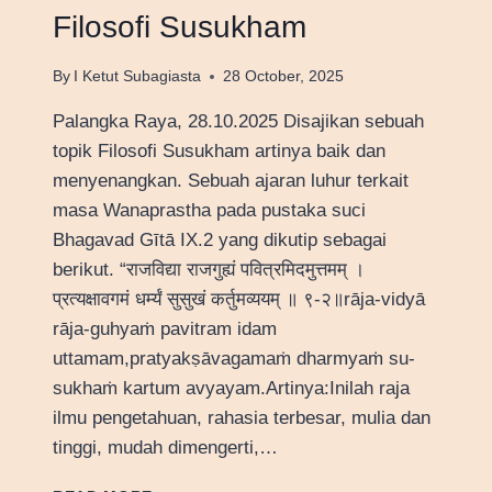
Filosofi Susukham
By
I Ketut Subagiasta
28 October, 2025
Palangka Raya, 28.10.2025 Disajikan sebuah
topik Filosofi Susukham artinya baik dan
menyenangkan. Sebuah ajaran luhur terkait
masa Wanaprastha pada pustaka suci
Bhagavad Gītā IX.2 yang dikutip sebagai
berikut. “राजविद्या राजगुह्यं पवित्रमिदमुत्तमम् ।
प्रत्यक्षावगमं धर्म्यं सुसुखं कर्तुमव्ययम् ॥ ९-२॥rāja-vidyā
rāja-guhyaṁ pavitram idam
uttamam,pratyakṣāvagamaṁ dharmyaṁ su-
sukhaṁ kartum avyayam.Artinya:Inilah raja
ilmu pengetahuan, rahasia terbesar, mulia dan
tinggi, mudah dimengerti,…
FILOSOFI