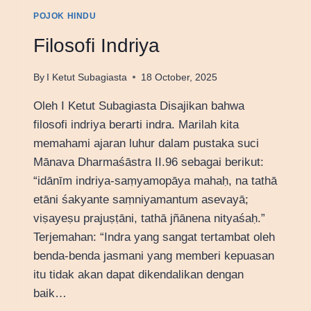
POJOK HINDU
Filosofi Indriya
By
I Ketut Subagiasta
18 October, 2025
Oleh I Ketut Subagiasta Disajikan bahwa
filosofi indriya berarti indra. Marilah kita
memahami ajaran luhur dalam pustaka suci
Mānava Dharmaśāstra II.96 sebagai berikut:
“idānīm indriya-saṃyamopāya mahaḥ, na tathā
etāni śakyante saṃniyamantum asevayā;
viṣayeṣu prajuṣṭāni, tathā jñānena nityaśaḥ.”
Terjemahan: “Indra yang sangat tertambat oleh
benda-benda jasmani yang memberi kepuasan
itu tidak akan dapat dikendalikan dengan
baik…