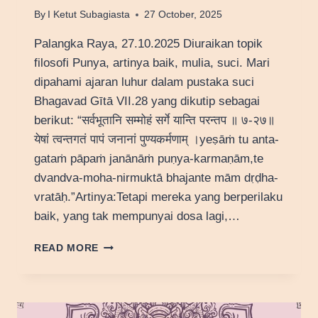
By
I Ketut Subagiasta
27 October, 2025
Palangka Raya, 27.10.2025 Diuraikan topik
filosofi Punya, artinya baik, mulia, suci. Mari
dipahami ajaran luhur dalam pustaka suci
Bhagavad Gītā VII.28 yang dikutip sebagai
berikut: “सर्वभूतानि सम्मोहं सर्गे यान्ति परन्तप ॥ ७-२७॥
येषां त्वन्तगतं पापं जनानां पुण्यकर्मणाम् ।yeṣāṁ tu anta-
gataṁ pāpaṁ janānāṁ puṇya-karmaṇām,te
dvandva-moha-nirmuktā bhajante mām dṛḍha-
vratāḥ.”Artinya:Tetapi mereka yang berperilaku
baik, yang tak mempunyai dosa lagi,…
FILOSOFI
READ MORE
PUNYA