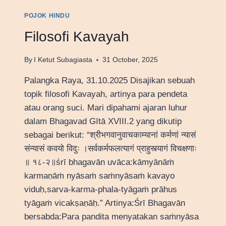
POJOK HINDU
Filosofi Kavayah
By
I Ketut Subagiasta
31 October, 2025
Palangka Raya, 31.10.2025 Disajikan sebuah
topik filosofi Kavayah, artinya para pendeta
atau orang suci. Mari dipahami ajaran luhur
dalam Bhagavad Gītā XVIII.2 yang dikutip
sebagai berikut: “श्रीभगवानुवाचकाम्यानां कर्मणां न्यासं
संन्यासं कवयो विदुः ।सर्वकर्मफलत्यागं प्राहुस्त्यागं विचक्षणाः
॥ १८-२॥śrī bhagavān uvāca:kāmyānāṁ
karmaṇāṁ nyāsaṁ saṁnyāsaṁ kavayo
viduḥ,sarva-karma-phala-tyāgaṁ prāhus
tyāgaṁ vicakṣaṇāḥ.” Artinya:Śrī Bhagavān
bersabda:Para pandita menyatakan saṁnyāsa