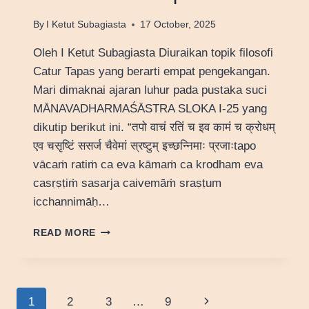
By
I Ketut Subagiasta
17 October, 2025
Oleh I Ketut Subagiasta Diuraikan topik filosofi
Catur Tapas yang berarti empat pengekangan.
Mari dimaknai ajaran luhur pada pustaka suci
MĀNAVADHARMAŚĀSTRA SLOKA I-25 yang
dikutip berikut ini. “तपो वाचं रतिं च इव कामं च क्रोधम्
एव चसृष्टिं ससर्ज चैवेमां स्रष्टुम् इच्छन्निमाः प्रजाःtapo
vācaṁ ratiṁ ca eva kāmaṁ ca krodham eva
casṛṣṭiṁ sasarja caivemāṁ sraṣṭum
icchannimāḥ…
FILOSOFI
READ MORE
CATUR
TAPAS
Page
Next
1
2
3
…
9