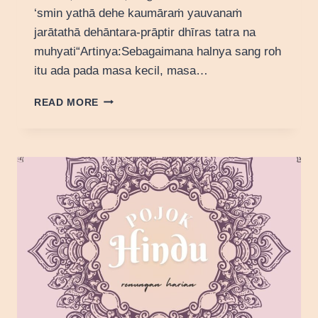
‘smin yathā dehe kaumāraṁ yauvanaṁ
jarātathā dehāntara-prāptir dhīras tatra na
muhyati“Artinya:Sebagaimana halnya sang roh
itu ada pada masa kecil, masa…
FILOSOFI
READ MORE
DHIRAH