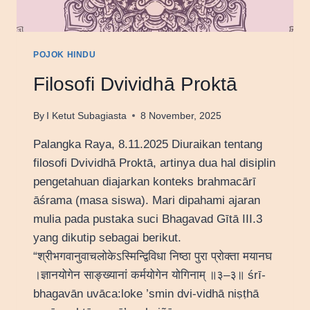
POJOK HINDU
Filosofi Dvividhā Proktā
By
I Ketut Subagiasta
8 November, 2025
Palangka Raya, 8.11.2025 Diuraikan tentang
filosofi Dvividhā Proktā, artinya dua hal disiplin
pengetahuan diajarkan konteks brahmacārī
āśrama (masa siswa). Mari dipahami ajaran
mulia pada pustaka suci Bhagavad Gītā III.3
yang dikutip sebagai berikut.
“श्रीभगवानुवाचलोकेऽस्मिन्द्विविधा निष्ठा पुरा प्रोक्ता मयानघ
।ज्ञानयोगेन साङ्ख्यानां कर्मयोगेन योगिनाम् ॥३–३॥ śrī-
bhagavān uvāca:loke ’smin dvi-vidhā niṣṭhā