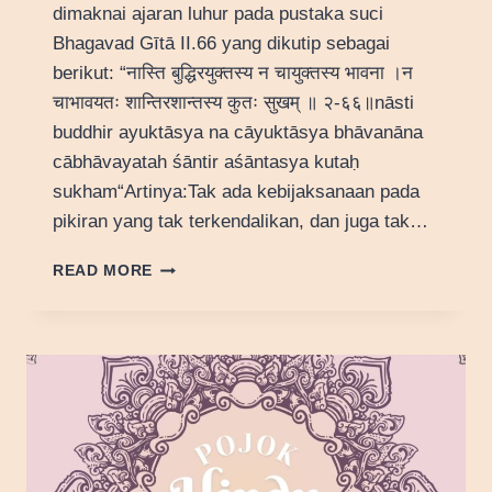
dimaknai ajaran luhur pada pustaka suci
Bhagavad Gītā II.66 yang dikutip sebagai
berikut: “नास्ति बुद्धिरयुक्तस्य न चायुक्तस्य भावना ।न
चाभावयतः शान्तिरशान्तस्य कुतः सुखम् ॥ २-६६॥nāsti
buddhir ayuktāsya na cāyuktāsya bhāvanāna
cābhāvayatah śāntir aśāntasya kutaḥ
sukham“Artinya:Tak ada kebijaksanaan pada
pikiran yang tak terkendalikan, dan juga tak…
FILOSOFI
READ MORE
SUKHAM