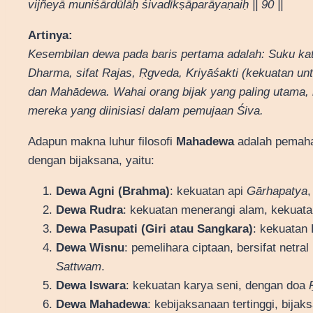
vijñeyā muniśārdūlāḥ śivadīkṣāparāyaṇaiḥ || 90 ||
Artinya:
Kesembilan dewa pada baris pertama adalah: Suku kata
Dharma, sifat Rajas, Ṛgveda, Kriyāśakti (kekuatan un
dan Mahādewa. Wahai orang bijak yang paling utama, 
mereka yang diinisiasi dalam pemujaan Śiva.
Adapun makna luhur filosofi
Mahadewa
adalah pemaha
dengan bijaksana, yaitu:
Dewa Agni (Brahma)
: kekuatan api
Gārhapatya
,
Dewa Rudra
: kekuatan menerangi alam, kekuata
Dewa Pasupati (Giri atau Sangkara)
: kekuatan 
Dewa Wisnu
: pemelihara ciptaan, bersifat netral 
Sattwam
.
Dewa Iswara
: kekuatan karya seni, dengan doa
Dewa Mahadewa
: kebijaksanaan tertinggi, bija