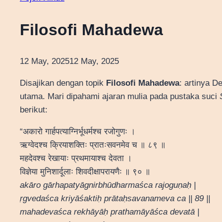
Filosofi Mahadewa
12 May, 2025
12 May, 2025
Disajikan dengan topik
Filosofi Mahadewa
: artinya 
utama. Mari dipahami ajaran mulia pada pustaka suci
berikut:
“अकारो गार्हपत्याग्निर्भूधर्मश्च रजोगुणः ।
ऋग्वेदश्च क्रियाशक्तिः प्रातःसवनमेव च ॥ ८९ ॥
महदेवश्च रेखायाः प्रथमायाश्च देवता ।
विज्ञेया मुनिशार्दूलाः शिवदीक्षापरायणैः ॥ ९० ॥
akāro gārhapatyāgnirbhūdharmaśca rajoguṇaḥ |
ṛgvedaśca kriyāśaktiḥ prātaḥsavanameva ca || 89 ||
mahadevaśca rekhāyāḥ prathamāyāśca devatā |