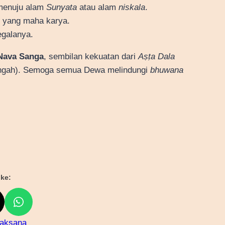
 menuju alam
Sunyata
atau alam
niskala
.
i yang maha karya.
egalanya.
Nava Sanga
, sembilan kekuatan dari
Aṣṭa Dala
tengah). Semoga semua Dewa melindungi
bhuwana
ke:
jaksana