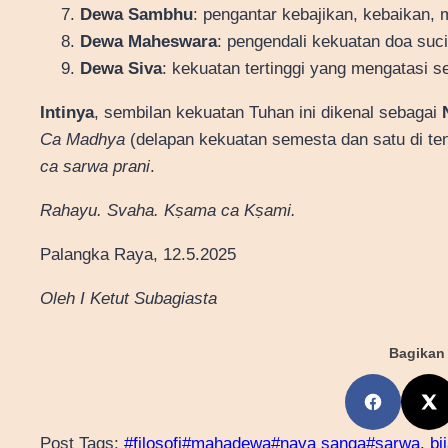
Dewa Sambhu
: pengantar kebajikan, kebaikan,
Dewa Maheswara
: pengendali kekuatan doa suc
Dewa Siva
: kekuatan tertinggi yang mengatasi s
Intinya
, sembilan kekuatan Tuhan ini dikenal sebagai
Ca Madhya
(delapan kekuatan semesta dan satu di 
ca sarwa prani
.
Rahayu. Svaha. Kṣama ca Kṣami.
Palangka Raya, 12.5.2025
Oleh I Ketut Subagiasta
Bagikan 
Post Tags:
#
filosofi
#
mahadewa
#
nava sanga
#
sarwa. bi