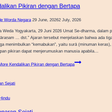
alikan Pikiran dengan Bertapa
e Worda Negara
29 June, 2026
2 July, 2026
a Weda Yogyakarta, 29 Juni 2026 Umat Se-dharma, dalam pust
raṇam … dst.” Ajaran tersebut menjelaskan bahwa ada tiga
ga menimbulkan “kemabukan”, yaitu surā (minuman keras),
pan pikiran dapat menjerumuskan manusia apabila…
More
Kendalikan Pikiran dengan Bertapa
Hindu
naran Sejati