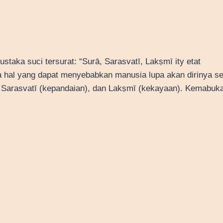
aka suci tersurat: “Surā, Sarasvatī, Lakṣmī ity etat
 hal yang dapat menyebabkan manusia lupa akan dirinya se
 Sarasvatī (kepandaian), dan Lakṣmī (kekayaan). Kemabuk