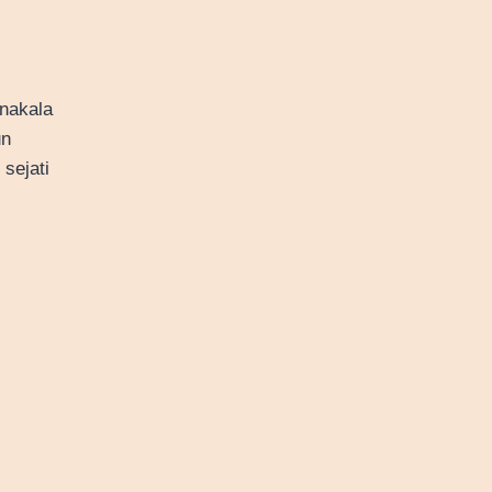
anakala
un
sejati