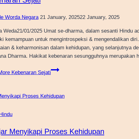
e Worda Negara
21 January, 2025
22 January, 2025
a Weda21/01/2025 Umat se-dharma, dalam sesanti Hindu ada
ki kemampuan untuk mengintrospeksi & mengendalikan diri
ian & keharmonisan dalam kehidupan, yang selanjutnya den
ana Dharma. Hakikat kebenaran sesungguhnya merupakan
More
Kebenaran Sejati
Hindu
jar Menyikapi Proses Kehidupan