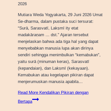
2026
Mutiara Weda Yogyakarta, 29 Juni 2026 Umat
Se-dharma, dalam pustaka suci tersurat:
“Surā, Sarasvatī, Lakṣmī ity etat
madakāraṇam … dst.” Ajaran tersebut
menjelaskan bahwa ada tiga hal yang dapat
menyebabkan manusia lupa akan dirinya
sendiri sehingga menimbulkan “kemabukan”,
yaitu surā (minuman keras), Sarasvatī
(kepandaian), dan Lakṣmī (kekayaan).
Kemabukan atau kegelapan pikiran dapat
menjerumuskan manusia apabila…
Read More
Kendalikan Pikiran dengan
Bertapa