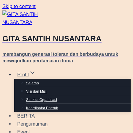
Skip to content
GITA SANTIH NUSANTARA
membangun generasi toleran dan berbudaya untuk
mewujudkan perdamaian dunia
Profil
Sejarah
Visi dan Misi
Struktur Organisasi
Koordinator Daerah
BERITA
Pengumuman
Event