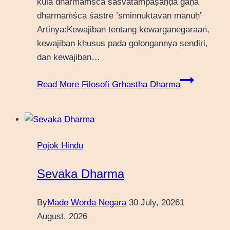
kula dharmāṁśca śāśvatampāṣaṇḍa gaṇa
dharmāṁśca śāstre ’sminnuktavān manuḥ”
Artinya:Kewajiban tentang kewarganegaraan,
kewajiban khusus pada golongannya sendiri,
dan kewajiban…
Read More
Filosofi Grhastha Dharma
Pojok Hindu
Sevaka Dharma
By
Made Worda Negara
30 July, 2026
1
August, 2026