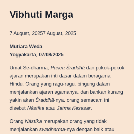
Vibhuti Marga
7 August, 2025
7 August, 2025
Mutiara Weda
Yogyakarta, 07/08/2025
Umat Se-dharma,
Panca Śraddhā
dan pokok-pokok
ajaran merupakan inti dasar dalam beragama
Hindu. Orang yang ragu-ragu, bingung dalam
menjalankan ajaran agamanya, dan bahkan kurang
yakin akan
Śraddhā
-nya, orang semacam ini
disebut
Nāstika
atau
Jatma Kesasar
.
Orang
Nāstika
merupakan orang yang tidak
menjalankan
swadharma
-nya dengan baik atau