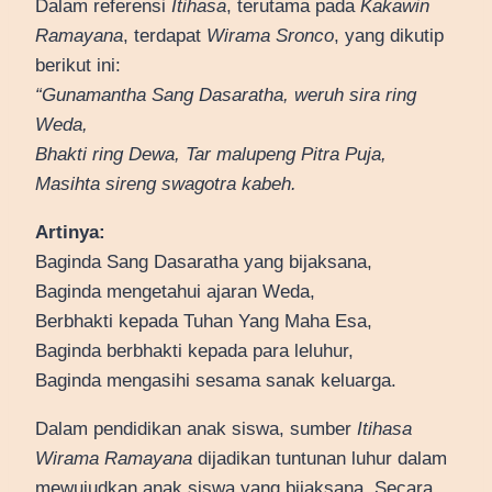
Dalam referensi
Itihasa
, terutama pada
Kakawin
Ramayana
, terdapat
Wirama Sronco
, yang dikutip
berikut ini:
“Gunamantha Sang Dasaratha, weruh sira ring
Weda,
Bhakti ring Dewa, Tar malupeng Pitra Puja,
Masihta sireng swagotra kabeh.
Artinya:
Baginda Sang Dasaratha yang bijaksana,
Baginda mengetahui ajaran Weda,
Berbhakti kepada Tuhan Yang Maha Esa,
Baginda berbhakti kepada para leluhur,
Baginda mengasihi sesama sanak keluarga.
Dalam pendidikan anak siswa, sumber
Itihasa
Wirama Ramayana
dijadikan tuntunan luhur dalam
mewujudkan anak siswa yang bijaksana. Secara