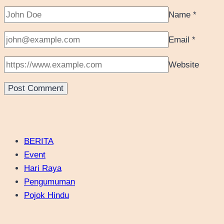
Name
*
Email
*
Website
BERITA
Event
Hari Raya
Pengumuman
Pojok Hindu