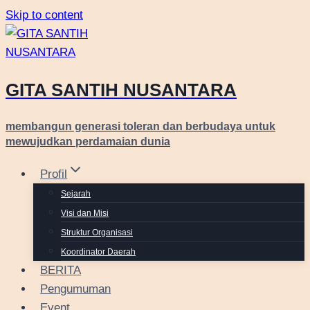
Skip to content
GITA SANTIH NUSANTARA
membangun generasi toleran dan berbudaya untuk
mewujudkan perdamaian dunia
Profil
Sejarah
Visi dan Misi
Struktur Organisasi
Koordinator Daerah
BERITA
Pengumuman
Event