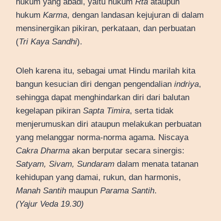
hukum yang abadi, yaitu hukum
Rta
ataupun
hukum
Karma
, dengan landasan kejujuran di dalam
mensinergikan pikiran, perkataan, dan perbuatan
(
Tri Kaya Sandhi
).
Oleh karena itu, sebagai umat Hindu marilah kita
bangun kesucian diri dengan pengendalian
indriya
,
sehingga dapat menghindarkan diri dari balutan
kegelapan pikiran
Sapta Timira
, serta tidak
menjerumuskan diri ataupun melakukan perbuatan
yang melanggar norma-norma agama. Niscaya
Cakra Dharma
akan berputar secara sinergis:
Satyam, Sivam, Sundaram
dalam menata tatanan
kehidupan yang damai, rukun, dan harmonis,
Manah Santih
maupun
Parama Santih
.
(Yajur Veda 19.30)