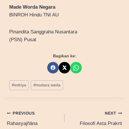
Made Worda Negara
BINROH Hindu TNI AU
Pinandita Sanggraha Nusantara
(PSN) Pusat
Bagikan ke:
Post
#
indriya
#
mutiara weda
Tags:
Post
PREVIOUS
NEXT
Rahasyajñāna
Filosofi Asta Prakrti
navigation