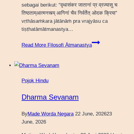
sebagai berikut: “वृथासंकर जातानां प्र व्रज्यासु च
तिष्ठताम्आत्मनस्त्य् आगिनां चैव निर्वर्तेत् ओदक क्रिया”
vṛthāsaṁkara jātānāṁ pra vrajyāsu ca
tiṣṭhatāmātmanastya…
Read More
Filosofi Ātmanastya
Pojok Hindu
Dharma Sevanam
By
Made Worda Negara
22 June, 2026
23
June, 2026