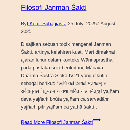
Filosofi Janman Śakti
By
I Ketut Subagiasta
25 July, 2025
7 August,
2025
Disajikan sebuah topik mengenai Janman
Śakti, artinya kelahiran kuat. Mari dimaknai
ajaran luhur dalam konteks Wānnaprastha
pada pustaka suci berikut ini, Mānava
Dharma Śāstra Sloka IV.21 yang dikutip
sebagai berikut: “ऋषि यज्ञं देवयज्ञं भूतयज्ञम् च
सर्वदानृयज्ञं पितृयज्ञम् च यथा शक्ति न हापयेत्ṛṣi yajñaṁ
deva yajñaṁ bhūta yajñam ca sarvadānṛ
yajñaṁ pitṛ yajñaṁ ca yathā śakti…
Read More
Filosofi Janman Śakti