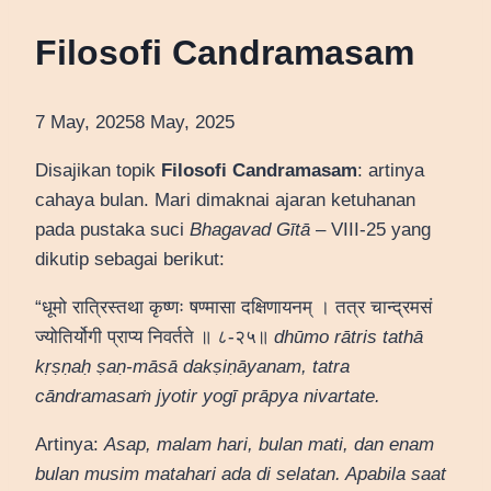
Filosofi Candramasam
7 May, 2025
8 May, 2025
Disajikan topik
Filosofi Candramasam
: artinya
cahaya bulan. Mari dimaknai ajaran ketuhanan
pada pustaka suci
Bhagavad Gītā
– VIII-25 yang
dikutip sebagai berikut:
“धूमो रात्रिस्तथा कृष्णः षण्मासा दक्षिणायनम् । तत्र चान्द्रमसं
ज्योतिर्योगी प्राप्य निवर्तते ॥ ८-२५॥
dhūmo rātris tathā
kṛṣṇaḥ ṣaṇ-māsā dakṣiṇāyanam, tatra
cāndramasaṁ jyotir yogī prāpya nivartate.
Artinya:
Asap, malam hari, bulan mati, dan enam
bulan musim matahari ada di selatan. Apabila saat