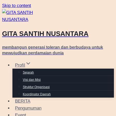
Skip to content
GITA SANTIH NUSANTARA
membangun generasi toleran dan berbudaya untuk
mewujudkan perdamaian dunia
Profil
Sejarah
Visi dan Misi
Struktur Organisasi
Koordinator Daerah
BERITA
Pengumuman
Event