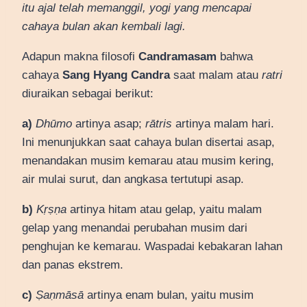
itu ajal telah memanggil, yogi yang mencapai
cahaya bulan akan kembali lagi.
Adapun makna filosofi
Candramasam
bahwa
cahaya
Sang Hyang Candra
saat malam atau
ratri
diuraikan sebagai berikut:
a)
Dhūmo
artinya asap;
rātris
artinya malam hari.
Ini menunjukkan saat cahaya bulan disertai asap,
menandakan musim kemarau atau musim kering,
air mulai surut, dan angkasa tertutupi asap.
b)
Kṛṣṇa
artinya hitam atau gelap, yaitu malam
gelap yang menandai perubahan musim dari
penghujan ke kemarau. Waspadai kebakaran lahan
dan panas ekstrem.
c)
Ṣaṇmāsā
artinya enam bulan, yaitu musim