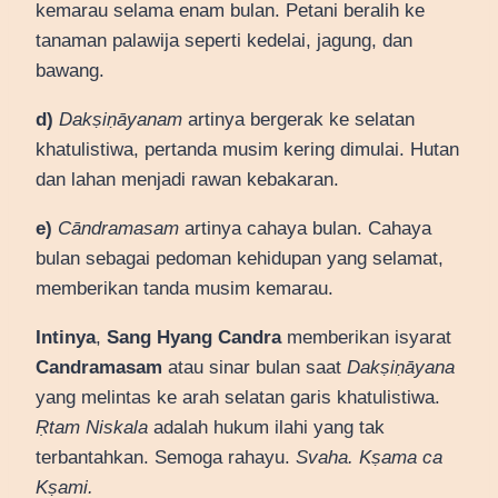
kemarau selama enam bulan. Petani beralih ke
tanaman palawija seperti kedelai, jagung, dan
bawang.
d)
Dakṣiṇāyanam
artinya bergerak ke selatan
khatulistiwa, pertanda musim kering dimulai. Hutan
dan lahan menjadi rawan kebakaran.
e)
Cāndramasam
artinya cahaya bulan. Cahaya
bulan sebagai pedoman kehidupan yang selamat,
memberikan tanda musim kemarau.
Intinya
,
Sang Hyang Candra
memberikan isyarat
Candramasam
atau sinar bulan saat
Dakṣiṇāyana
yang melintas ke arah selatan garis khatulistiwa.
Ṛtam Niskala
adalah hukum ilahi yang tak
terbantahkan. Semoga rahayu.
Svaha. Kṣama ca
Kṣami.