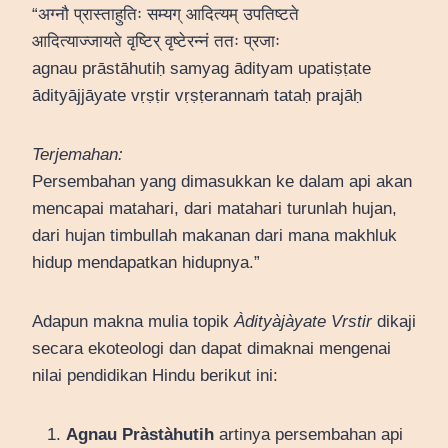
“अग्नौ प्रास्ताहुतिः सम्यग् आदित्यम् उपतिष्टते
आदित्याज्जायते वृष्टिर् वृष्टेरन्नं ततः प्र­जाः
agnau prāstāhutiḥ samyag ādityam upatiṣṭate
ādityājjāyate vṛṣṭir vṛṣṭerannaṁ tataḥ pra­jāḥ
Terjemahan:
Persembahan yang dimasukkan ke dalam api akan
mencapai matahari, dari matahari turunlah hujan,
dari hujan timbullah makanan dari mana makhluk
hidup mendapatkan hidupnya.”
Adapun makna mulia topik
Àdityàjàyate Vrstir
dikaji
secara ekoteologi dan dapat dimaknai mengenai
nilai pendidikan Hindu berikut ini:
Agnau Pràstàhutih
artinya persembahan api