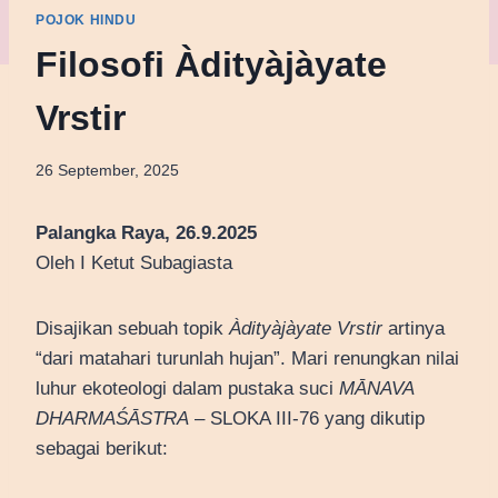
POJOK HINDU
Filosofi Àdityàjàyate
Vrstir
26 September, 2025
Palangka Raya, 26.9.2025
Oleh I Ketut Subagiasta
Disajikan sebuah topik
Àdityàjàyate Vrstir
artinya
“dari matahari turunlah hujan”. Mari renungkan nilai
luhur ekoteologi dalam pustaka suci
MĀNAVA
DHARMAŚĀSTRA
– SLOKA III-76 yang dikutip
sebagai berikut: