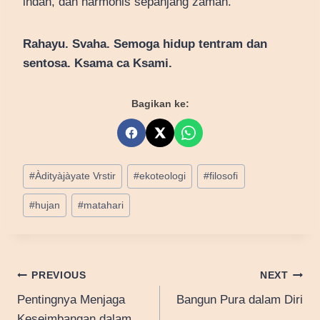
indah, dan harmonis sepanjang zaman.
Rahayu. Svaha. Semoga hidup tentram dan
sentosa. Ksama ca Ksami.
Bagikan ke:
Post
#
Àdityàjàyate Vrstir
#
ekoteologi
#
filosofi
Tags:
#
hujan
#
matahari
Post
PREVIOUS
NEXT
Pentingnya Menjaga
Bangun Pura dalam Diri
navigation
Keseimbangan dalam