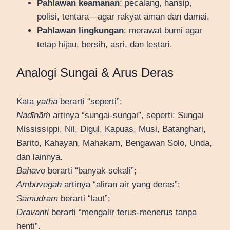
Pahlawan keamanan
: pecalang, hansip,
polisi, tentara—agar rakyat aman dan damai.
Pahlawan lingkungan
: merawat bumi agar
tetap hijau, bersih, asri, dan lestari.
Analogi Sungai & Arus Deras
Kata
yathā
berarti “seperti”;
Nadīnāṁ
artinya “sungai-sungai”, seperti: Sungai
Mississippi, Nil, Digul, Kapuas, Musi, Batanghari,
Barito, Kahayan, Mahakam, Bengawan Solo, Unda,
dan lainnya.
Bahavo
berarti “banyak sekali”;
Ambuvegāḥ
artinya “aliran air yang deras”;
Samudram
berarti “laut”;
Dravanti
berarti “mengalir terus-menerus tanpa
henti”.