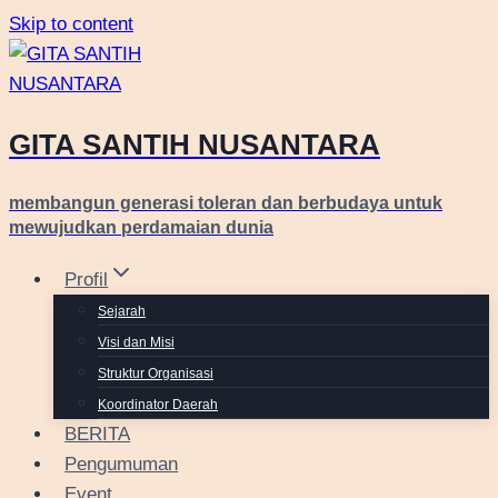
Skip to content
GITA SANTIH NUSANTARA
membangun generasi toleran dan berbudaya untuk
mewujudkan perdamaian dunia
Profil
Sejarah
Visi dan Misi
Struktur Organisasi
Koordinator Daerah
BERITA
Pengumuman
Event