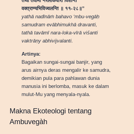
तथा तवामी नरलोकवीरा विशन्ति
वक्त्राण्यभिविज्वलन्ति ॥ ११-२८॥”
yathā nadīnāṁ bahavo ‘mbu-vegāḥ
samudram evābhimukhā dravanti,
tathā tavāmī nara-loka-vīrā viśanti
vaktrāṇy abhivijvalanti.
Artinya:
Bagaikan sungai-sungai banjir, yang
arus airnya deras mengalir ke samudra,
demikian pula para pahlawan dunia
manusia ini berlomba, masuk ke dalam
mulut-Mu yang menyala-nyala.
Makna Ekoteologi tentang
Ambuvegàh