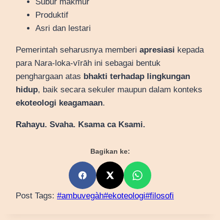
Subur makmur
Produktif
Asri dan lestari
Pemerintah seharusnya memberi
apresiasi
kepada
para Nara-loka-vīrāh ini sebagai bentuk
penghargaan atas
bhakti terhadap lingkungan
hidup
, baik secara sekuler maupun dalam konteks
ekoteologi keagamaan
.
Rahayu. Svaha. Ksama ca Ksami.
Bagikan ke:
Post Tags:
#
ambuvegàh
#
ekoteologi
#
filosofi