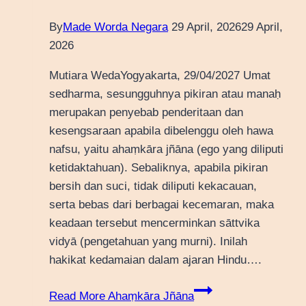
By
Made Worda Negara
29 April, 2026
29 April,
2026
Mutiara WedaYogyakarta, 29/04/2027 Umat
sedharma, sesungguhnya pikiran atau manaḥ
merupakan penyebab penderitaan dan
kesengsaraan apabila dibelenggu oleh hawa
nafsu, yaitu ahaṃkāra jñāna (ego yang diliputi
ketidaktahuan). Sebaliknya, apabila pikiran
bersih dan suci, tidak diliputi kekacauan,
serta bebas dari berbagai kecemaran, maka
keadaan tersebut mencerminkan sāttvika
vidyā (pengetahuan yang murni). Inilah
hakikat kedamaian dalam ajaran Hindu….
Read More
Ahaṃkāra Jñāna