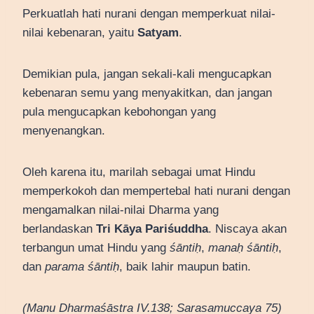
Perkuatlah hati nurani dengan memperkuat nilai-
nilai kebenaran, yaitu
Satyam
.
Demikian pula, jangan sekali-kali mengucapkan
kebenaran semu yang menyakitkan, dan jangan
pula mengucapkan kebohongan yang
menyenangkan.
Oleh karena itu, marilah sebagai umat Hindu
memperkokoh dan mempertebal hati nurani dengan
mengamalkan nilai-nilai Dharma yang
berlandaskan
Tri Kāya Pariśuddha
. Niscaya akan
terbangun umat Hindu yang
śāntiḥ
,
manaḥ śāntiḥ
,
dan
parama śāntiḥ
, baik lahir maupun batin.
(Manu Dharmaśāstra IV.138; Sarasamuccaya 75)