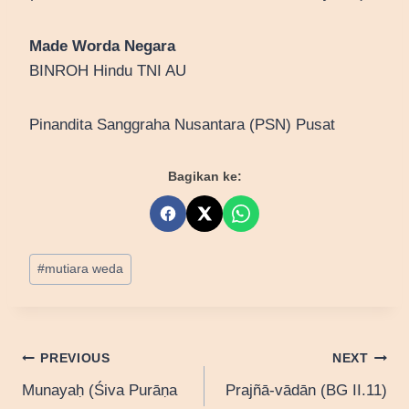
Made Worda Negara
BINROH Hindu TNI AU
Pinandita Sanggraha Nusantara (PSN) Pusat
Bagikan ke:
Post
#
mutiara weda
Tags:
Post
PREVIOUS
NEXT
Munayaḥ (Śiva Purāṇa
Prajñā-vādān (BG II.11)
navigation