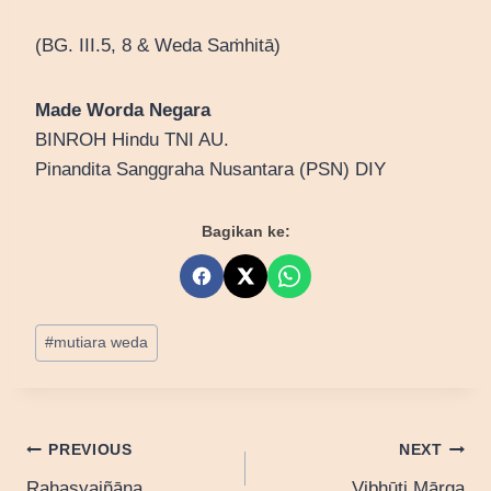
(BG. III.5, 8 & Weda Saṁhitā)
Made Worda Negara
BINROH Hindu TNI AU.
Pinandita Sanggraha Nusantara (PSN) DIY
Bagikan ke:
Post
#
mutiara weda
Tags:
Post
PREVIOUS
NEXT
Rahasyajñāna
Vibhūti Mārga