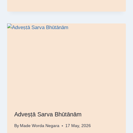
Adveṣṭā Sarva Bhūtānām
By
Made Worda Negara
17 May, 2026