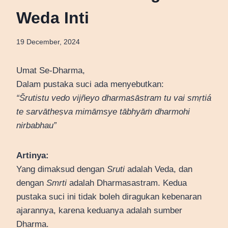
Weda Inti
19 December, 2024
Umat Se-Dharma,
Dalam pustaka suci ada menyebutkan:
“Šrutistu vedo vijñeyo dharmaṡāstram tu vai smṛtiá
te sarvātheṣva mimāmsye tābhyāṁ dharmohi
nirbabhau”
Artinya:
Yang dimaksud dengan
Sruti
adalah Veda, dan
dengan
Smrti
adalah Dharmasastram. Kedua
pustaka suci ini tidak boleh diragukan kebenaran
ajarannya, karena keduanya adalah sumber
Dharma.