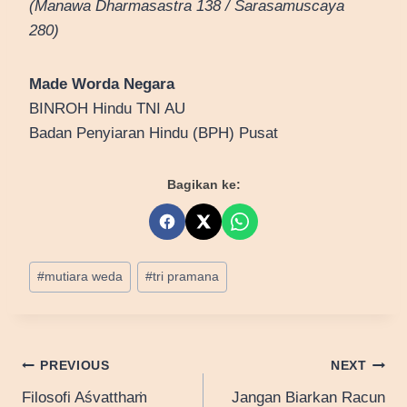
(Manawa Dharmasastra 138 / Sarasamuscaya
280)
Made Worda Negara
BINROH Hindu TNI AU
Badan Penyiaran Hindu (BPH) Pusat
Bagikan ke:
Post
#
mutiara weda
#
tri pramana
Tags:
Post
PREVIOUS
NEXT
Filosofi Aśvatthaṁ
Jangan Biarkan Racun