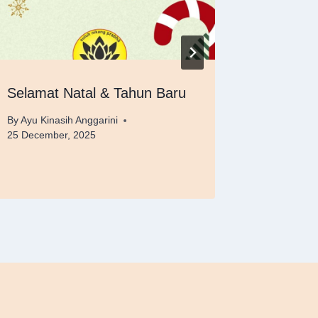
Selamat Natal & Tahun Baru
Selamat
2025
By
Ayu Kinasih Anggarini
25 December, 2025
By
Ayu Kina
24 Decemb