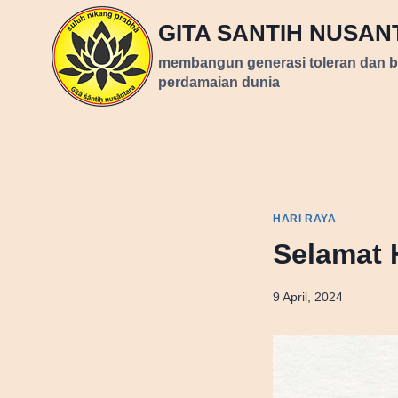
Skip
GITA SANTIH NUSA
to
content
membangun generasi toleran dan 
perdamaian dunia
HARI RAYA
Selamat H
9 April, 2024