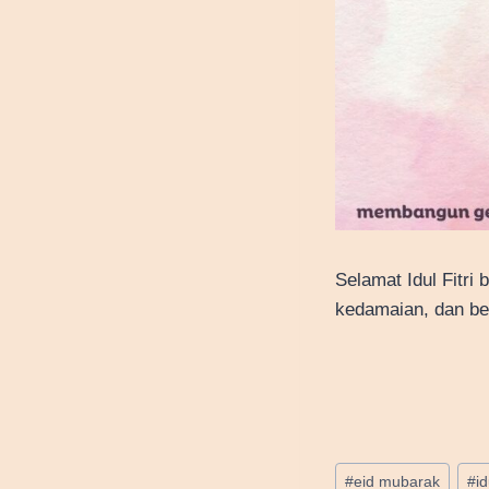
Selamat Idul Fitri
kedamaian, dan be
Post
#
eid mubarak
#
id