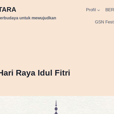
NTARA
Profil
BER
berbudaya untuk mewujudkan
GSN Festi
ari Raya Idul Fitri