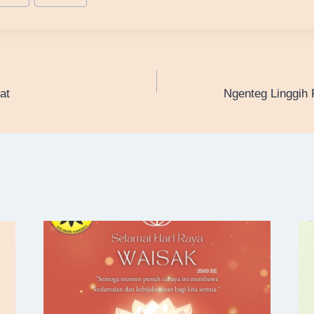
at
Ngenteg Linggi