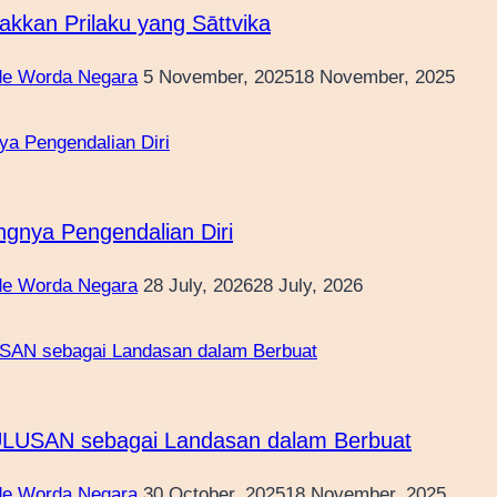
kkan Prilaku yang Sāttvika
e Worda Negara
5 November, 2025
18 November, 2025
ngnya Pengendalian Diri
e Worda Negara
28 July, 2026
28 July, 2026
LUSAN sebagai Landasan dalam Berbuat
e Worda Negara
30 October, 2025
18 November, 2025