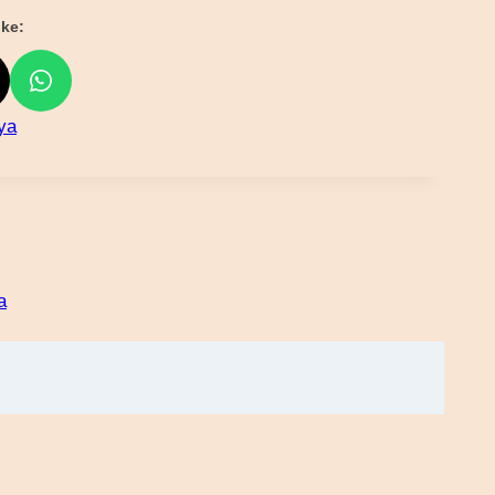
ke:
ya
a