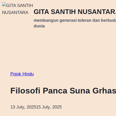
Skip
GITA SANTIH NUSANTA
to
content
membangun generasi toleran dan berbu
dunia
Pojok Hindu
Filosofi Panca Suna Grha
13 July, 2025
15 July, 2025