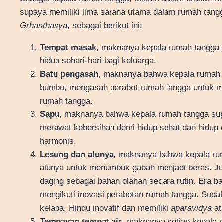
supaya memiliki lima sarana utama dalam rumah tang
Grhasthasya
, sebagai berikut ini:
Tempat masak
, maknanya kepala rumah tangga 
hidup sehari-hari bagi keluarga.
Batu pengasah
, maknanya bahwa kepala rumah 
bumbu, mengasah perabot rumah tangga untuk me
rumah tangga.
Sapu
, maknanya bahwa kepala rumah tangga sup
merawat kebersihan demi hidup sehat dan hidup d
harmonis.
Lesung dan alunya
, maknanya bahwa kepala rum
alunya untuk menumbuk gabah menjadi beras. 
daging sebagai bahan olahan secara rutin. Era b
mengikuti inovasi perabotan rumah tangga. Sud
kelapa. Hindu inovatif dan memiliki
aparavidya
at
Tempayan tempat air
, maknanya setiap kepala 