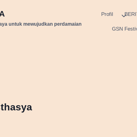
RA
Profil
BERI
daya untuk mewujudkan perdamaian
GSN Festiv
sthasya