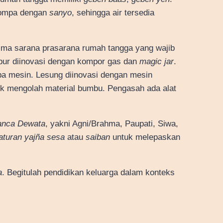
ipompa dengan
sanyo
, sehingga air tersedia
ma sarana prasarana rumah tangga yang wajib
 dapur diinovasi dengan kompor gas dan
magic jar
.
ba mesin. Lesung diinovasi dengan mesin
uk mengolah material bumbu. Pengasah ada alat
anca Dewata
, yakni Agni/Brahma, Paupati, Siwa,
turan yajña sesa
atau
saiban
untuk melepaskan
a
. Begitulah pendidikan keluarga dalam konteks