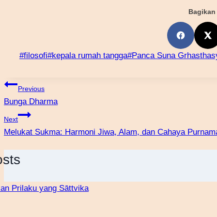
Bagikan 
Post
#
filosofi
#
kepala rumah tangga
#
Panca Suna Grhasthas
Tags:
Post
Previous
Bunga Dharma
navigation
Next
Melukat Sukma: Harmoni Jiwa, Alam, dan Cahaya Purnam
osts