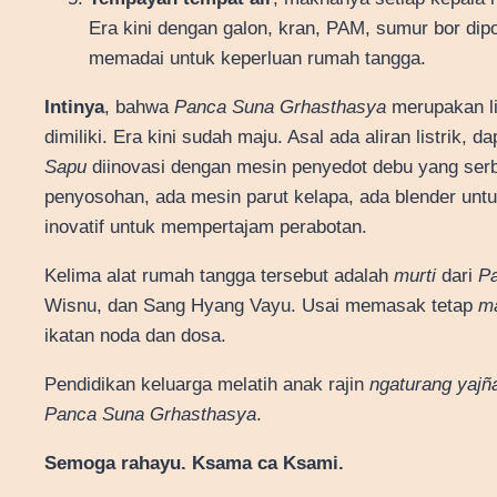
Era kini dengan galon, kran, PAM, sumur bor d
memadai untuk keperluan rumah tangga.
Intinya
, bahwa
Panca Suna Grhasthasya
merupakan li
dimiliki. Era kini sudah maju. Asal ada aliran listrik,
Sapu
diinovasi dengan mesin penyedot debu yang ser
penyosohan, ada mesin parut kelapa, ada blender unt
inovatif untuk mempertajam perabotan.
Kelima alat rumah tangga tersebut adalah
murti
dari
P
Wisnu, dan Sang Hyang Vayu. Usai memasak tetap
ma
ikatan noda dan dosa.
Pendidikan keluarga melatih anak rajin
ngaturang yajñ
Panca Suna Grhasthasya
.
Semoga rahayu. Ksama ca Ksami.