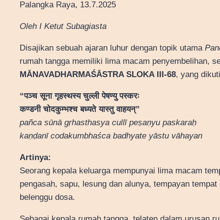
Palangka Raya, 13.7.2025
Oleh I Ketut Subagiasta
Disajikan sebuah ajaran luhur dengan topik utama
Pan
rumah tangga memiliki lima macam penyembelihan, ses
MĀNAVADHARMAŚĀSTRA SLOKA III-68
, yang dikut
“पञ्च सूना गृहस्थस्य चुल्ली पेषण्यु पस्करः
कण्डनी चोदकुम्भश्च बध्यते यास्तु वाहयन्”
pañca sūnā gṛhasthasya cullī peṣaṇyu paskaraḥ
kaṇḍanī codakumbhaśca badhyate yāstu vāhayan
Artinya:
Seorang kepala keluarga mempunyai lima macam temp
pengasah, sapu, lesung dan alunya, tempayan tempat 
belenggu dosa.
Sebagai kepala rumah tangga, telaten dalam urusan r