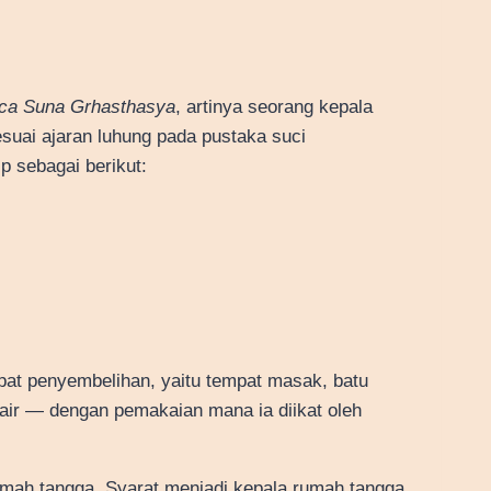
ca Suna Grhasthasya
, artinya seorang kepala
uai ajaran luhung pada pustaka suci
ip sebagai berikut:
at penyembelihan, yaitu tempat masak, batu
air — dengan pemakaian mana ia diikat oleh
umah tangga. Syarat menjadi kepala rumah tangga