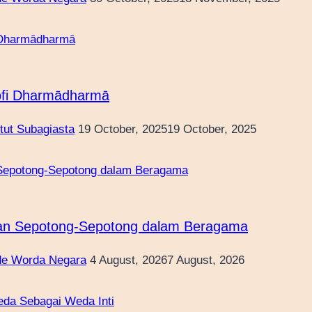
ofi Dharmādharmā
etut Subagiasta
19 October, 2025
19 October, 2025
an Sepotong-Sepotong dalam Beragama
e Worda Negara
4 August, 2026
7 August, 2026