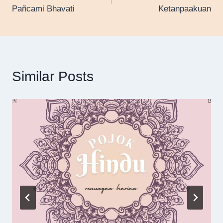
navigation
Pañcami Bhavati
Ketanpaakuan
Similar Posts