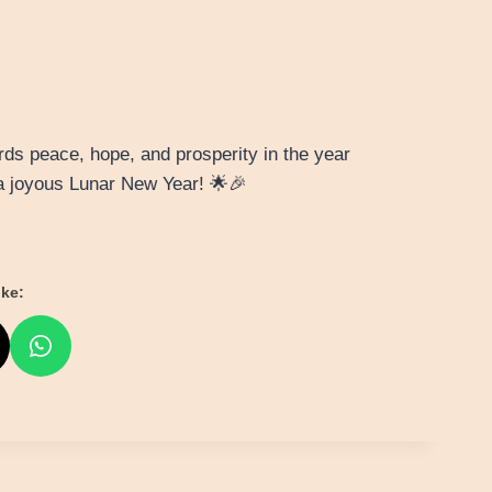
rds peace, hope, and prosperity in the year
a joyous Lunar New Year! 🌟🎉
ke: