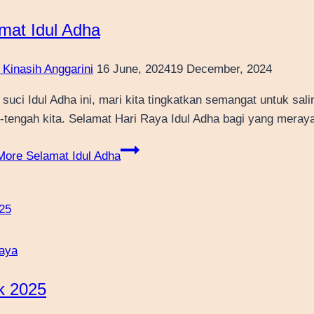
mat Idul Adha
 Kinasih Anggarini
16 June, 2024
19 December, 2024
i suci Idul Adha ini, mari kita tingkatkan semangat untuk s
-tengah kita. Selamat Hari Raya Idul Adha bagi yang meray
More
Selamat Idul Adha
aya
k 2025