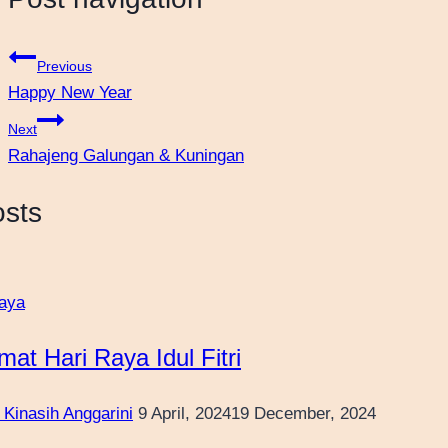
Previous
Happy New Year
Next
Rahajeng Galungan & Kuningan
osts
aya
mat Hari Raya Idul Fitri
 Kinasih Anggarini
9 April, 2024
19 December, 2024