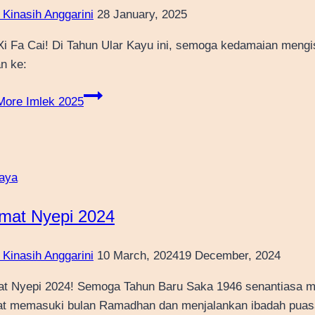
 Kinasih Anggarini
28 January, 2025
i Fa Cai! Di Tahun Ular Kayu ini, semoga kedamaian mengi
n ke:
More
Imlek 2025
aya
mat Nyepi 2024
 Kinasih Anggarini
10 March, 2024
19 December, 2024
t Nyepi 2024! Semoga Tahun Baru Saka 1946 senantiasa m
t memasuki bulan Ramadhan dan menjalankan ibadah puasa