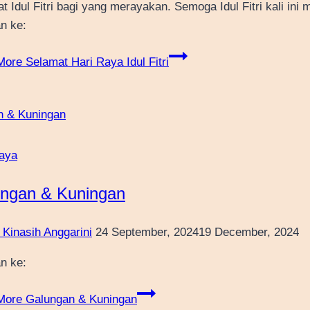
t Idul Fitri bagi yang merayakan. Semoga Idul Fitri kali i
n ke:
More
Selamat Hari Raya Idul Fitri
aya
ngan & Kuningan
 Kinasih Anggarini
24 September, 2024
19 December, 2024
n ke:
More
Galungan & Kuningan