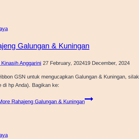
aya
jeng Galungan & Kuningan
 Kinasih Anggarini
27 February, 2024
19 December, 2024
ibbon GSN untuk mengucapkan Galungan & Kuningan, silakan kl
e di hp Anda). Bagikan ke:
More
Rahajeng Galungan & Kuningan
aya