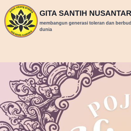
Skip
GITA SANTIH NUSANTA
to
content
membangun generasi toleran dan berbu
dunia