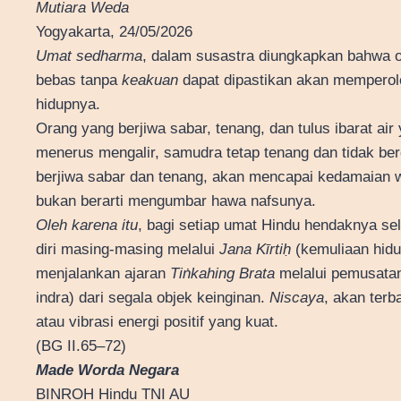
Mutiara Weda
Yogyakarta, 24/05/2026
Umat sedharma
, dalam susastra diungkapkan bahwa o
bebas tanpa
keakuan
dapat dipastikan akan memperol
hidupnya.
Orang yang berjiwa sabar, tenang, dan tulus ibarat a
menerus mengalir, samudra tetap tenang dan tidak be
berjiwa sabar dan tenang, akan mencapai kedamaian 
bukan berarti mengumbar hawa nafsunya.
Oleh karena itu
, bagi setiap umat Hindu hendaknya s
diri masing-masing melalui
Jana Kīrtiḥ
(kemuliaan hidu
menjalankan ajaran
Tiṅkahing Brata
melalui pemusatan
indra) dari segala objek keinginan.
Niscaya
, akan terb
atau vibrasi energi positif yang kuat.
(BG II.65–72)
Made Worda Negara
BINROH Hindu TNI AU