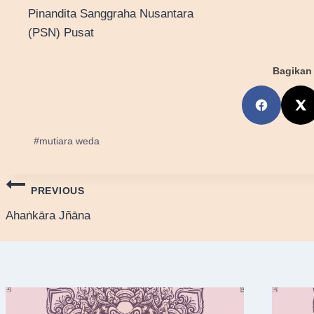
Pinandita Sanggraha Nusantara
(PSN) Pusat
Bagikan 
Post
#
mutiara weda
Tags:
Post
PREVIOUS
navigation
Ahaṅkāra Jñāna