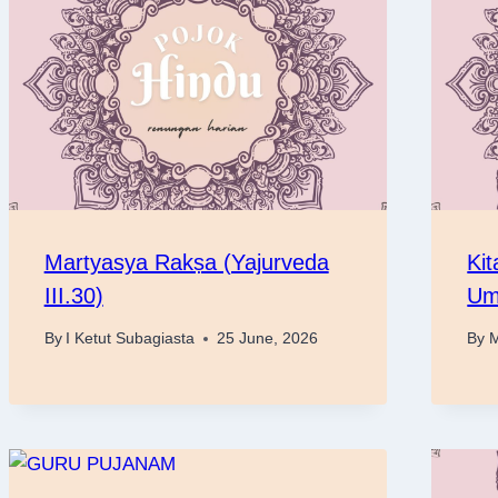
Martyasya Rakṣa (Yajurveda
Ki
III.30)
Um
By
I Ketut Subagiasta
25 June, 2026
By
M