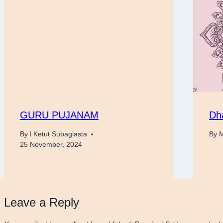
GURU PUJANAM
Dh
By
I Ketut Subagiasta
By
M
25 November, 2024
Leave a Reply