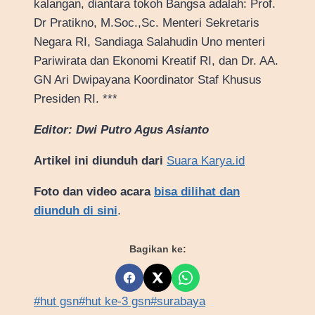
kalangan, diantara tokoh Bangsa adalah: Prof.
Dr Pratikno, M.Soc.,Sc. Menteri Sekretaris
Negara RI, Sandiaga Salahudin Uno menteri
Pariwirata dan Ekonomi Kreatif RI, dan Dr. AA.
GN Ari Dwipayana Koordinator Staf Khusus
Presiden RI. ***
Editor: Dwi Putro Agus Asianto
Artikel ini diunduh dari
Suara Karya.id
Foto dan video acara
bisa dilihat dan
diunduh di sini
.
Bagikan ke:
Post
#
hut gsn
#
hut ke-3 gsn
#
surabaya