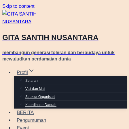
Skip to content
GITA SANTIH NUSANTARA
membangun generasi toleran dan berbudaya untuk
mewujudkan perdamaian dunia
Profil
Sejarah
Visi dan Misi
Struktur Organisasi
Koordinator Daerah
BERITA
Pengumuman
Event