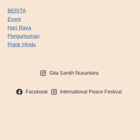
MALAM
PENGANUGRAHAN
BERITA
TGDPMF
Event
2023
Hari Raya
Pengumuman
Pojok Hindu
Gita Santih Nusantara
Facebook
International Peace Festival