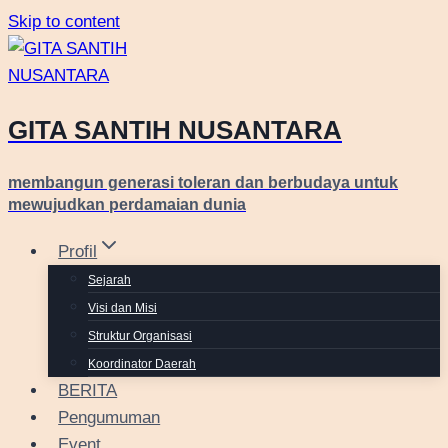
Skip to content
GITA SANTIH NUSANTARA
membangun generasi toleran dan berbudaya untuk
mewujudkan perdamaian dunia
Profil
Sejarah
Visi dan Misi
Struktur Organisasi
Koordinator Daerah
BERITA
Pengumuman
Event