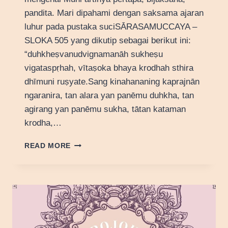
pandita. Mari dipahami dengan saksama ajaran
luhur pada pustaka suciSĀRASAMUCCAYA –
SLOKA 505 yang dikutip sebagai berikut ini:
“duhkheṣvanudvignamanāh sukheṣu
vigataspṛhah, vītaṣoka bhaya krodhah sthira
dhīmuni ruṣyate.Sang kinahananing kaprajnān
ngaranira, tan alara yan panēmu duhkha, tan
agirang yan panēmu sukha, tātan kataman
krodha,…
FILOSOFI
READ MORE
MUNI