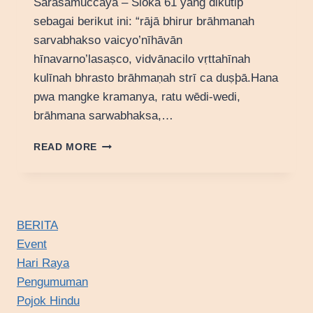
Sārasamuccaya – Sloka 61 yang dikutip
sebagai berikut ini: “rājā bhirur brāhmanah
sarvabhakso vaicyo’nīhāvān
hīnavarno’lasaṣco, vidvānacilo vṛttahīnah
kulīnah bhrasto brāhmaṇah strī ca duṣþā.Hana
pwa mangke kramanya, ratu wēdi-wedi,
brāhmana sarwabhaksa,…
FILOSOFI
READ MORE
PANDITA
BERITA
Event
Hari Raya
Pengumuman
Pojok Hindu