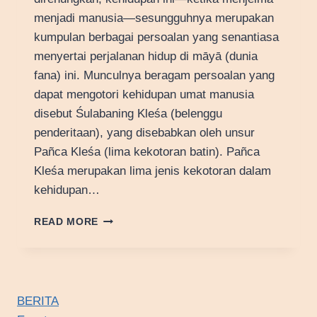
menjadi manusia—sesungguhnya merupakan
kumpulan berbagai persoalan yang senantiasa
menyertai perjalanan hidup di māyā (dunia
fana) ini. Munculnya beragam persoalan yang
dapat mengotori kehidupan umat manusia
disebut Śulabaning Kleśa (belenggu
penderitaan), yang disebabkan oleh unsur
Pañca Kleśa (lima kekotoran batin). Pañca
Kleśa merupakan lima jenis kekotoran dalam
kehidupan…
ŚULABANING
READ MORE
KLEŚA
BERITA