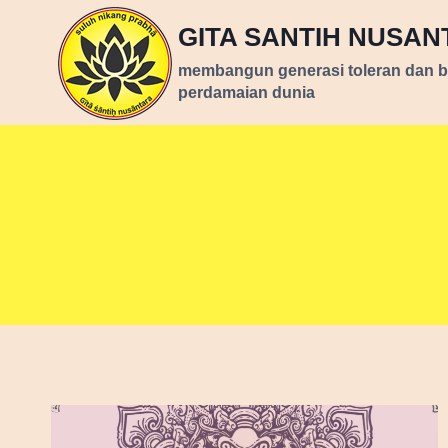
Skip
GITA SANTIH NUSA
to
content
membangun generasi toleran dan 
perdamaian dunia