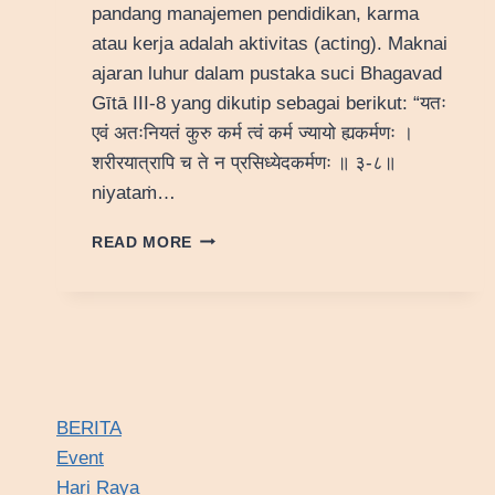
pandang manajemen pendidikan, karma
atau kerja adalah aktivitas (acting). Maknai
ajaran luhur dalam pustaka suci Bhagavad
Gītā III-8 yang dikutip sebagai berikut: “यतः
एवं अतःनियतं कुरु कर्म त्वं कर्म ज्यायो ह्यकर्मणः ।
शरीरयात्रापि च ते न प्रसिध्येदकर्मणः ॥ ३-८॥
niyataṁ…
FILOSOFI
READ MORE
NIYATAM
KARMA
BERITA
Event
Hari Raya