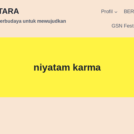
NTARA
Profil
BER
berbudaya untuk mewujudkan
GSN Festi
niyatam karma