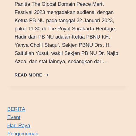
Panitia The Global Domain Peace Merit
Festival 2023 mengadakan audiensi dengan
Ketua PB NU pada tanggal 22 Januari 2023,
pukul 11.30 di The Royal Surakarta Heritage.
Hadir dari PB NU adalah Ketua PBNU KH.
Yahya Cholil Staquf, Sekjen PBNU Drs. H.
Saifullah Yusuf, wakil Sekjen PB NU Dr. Najib
Azca, dan staf lainnya, sedangkan dari…
AUDIENSI
READ MORE
DENGAN
KETUA
PB
NU
BERITA
Event
Hari Raya
Pengumuman