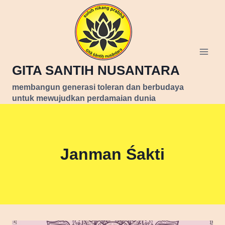
Skip
to
content
GITA SANTIH NUSANTARA
membangun generasi toleran dan berbudaya
untuk mewujudkan perdamaian dunia
Janman Śakti