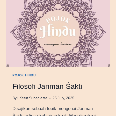
POJOK HINDU
Filosofi Janman Śakti
By
I Ketut Subagiasta
25 July, 2025
Disajikan sebuah topik mengenai Janman
Śakti, artinya kelahiran kuat. Mari dimaknai