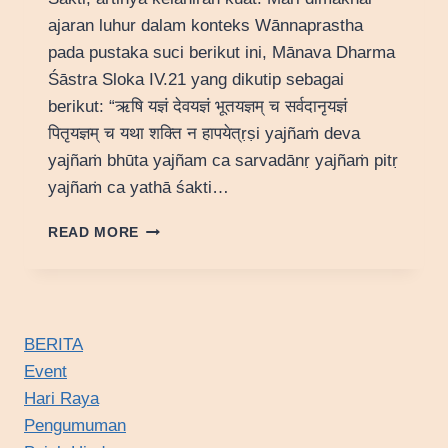
ajaran luhur dalam konteks Wānnaprastha
pada pustaka suci berikut ini, Mānava Dharma
Śāstra Sloka IV.21 yang dikutip sebagai
berikut: “ऋषि यज्ञं देवयज्ञं भूतयज्ञम् च सर्वदानृयज्ञं
पितृयज्ञम् च यथा शक्ति न हापयेत्ṛṣi yajñaṁ deva
yajñaṁ bhūta yajñam ca sarvadānṛ yajñaṁ pitṛ
yajñaṁ ca yathā śakti…
FILOSOFI
READ MORE
JANMAN
ŚAKTI
BERITA
Event
Hari Raya
Pengumuman