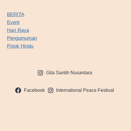
KELUAR
SEBAGAI
BERITA
JUARA?
Event
SIMAK
JADWAL
Hari Raya
BABAK
Pengumuman
FINALNYA
Pojok Hindu
DI
SINI
Gita Santih Nusantara
Facebook
International Peace Festival