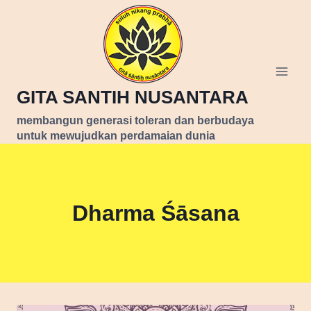
Skip
to
content
GITA SANTIH NUSANTARA
membangun generasi toleran dan berbudaya
untuk mewujudkan perdamaian dunia
Dharma Śāsana