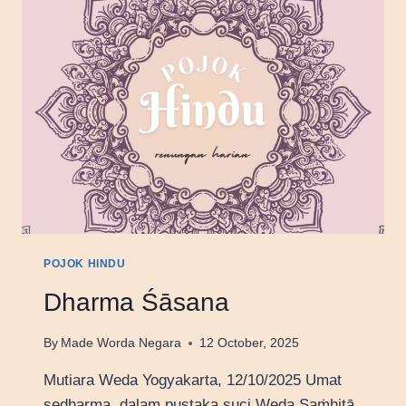
POJOK HINDU
Dharma Śāsana
By
Made Worda Negara
12 October, 2025
Mutiara Weda Yogyakarta, 12/10/2025 Umat
sedharma, dalam pustaka suci Weda Saṁhitā