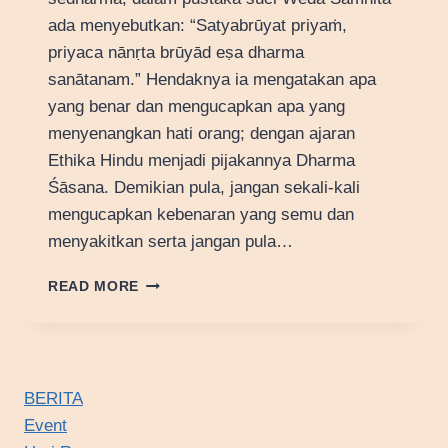
ada menyebutkan: “Satyabrūyat priyaṁ,
priyaca nānṛta brūyād eṣa dharma
sanātanam.” Hendaknya ia mengatakan apa
yang benar dan mengucapkan apa yang
menyenangkan hati orang; dengan ajaran
Ethika Hindu menjadi pijakannya Dharma
Śāsana. Demikian pula, jangan sekali-kali
mengucapkan kebenaran yang semu dan
menyakitkan serta jangan pula…
DHARMA
READ MORE
ŚĀSANA
BERITA
Event