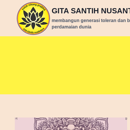
Skip
GITA SANTIH NUSA
to
content
membangun generasi toleran dan 
perdamaian dunia