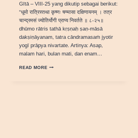
Gītā – VIII-25 yang dikutip sebagai berikut:
“धूमो रात्रिस्तथा कृष्णः षण्मासा दक्षिणायनम् । तत्र
चान्द्रमसं ज्योतिर्योगी प्राप्य निवर्तते ॥ ८-२५॥
dhūmo rātris tathā kṛṣṇaḥ ṣaṇ-māsā
dakṣiṇāyanam, tatra cāndramasaṁ jyotir
yogī prāpya nivartate. Artinya: Asap,
malam hari, bulan mati, dan enam…
FILOSOFI
READ MORE
CANDRAMASAM