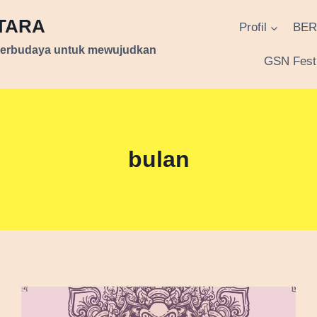
NTARA
Profil
BER
berbudaya untuk mewujudkan
GSN Festi
bulan