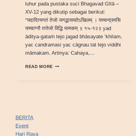
luhur pada pustaka suci Bhagavad Gītā –
XV-12 yang dikutip sebagai berikut:
“यदादित्यगतं तेजो जगद्भासयतेऽखिलम् । यच्चन्द्रमसि
यच्चाग्नौ तत्तेजो विद्धि मामकम् ॥ १५-१२॥ yad
āditya-gataṁ tejo jagad bhāsayate ‘khilam,
yac candramasi yac cāgnau tat tejo viddhi
māmakam. Artinya: Cahaya,…
FILOSOFI
READ MORE
CANDRAMASI
BERITA
Event
Hari Raya