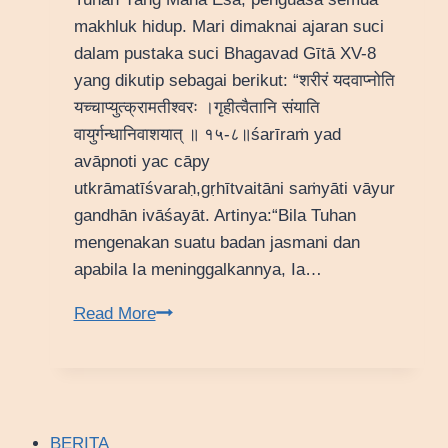
makhluk hidup. Mari dimaknai ajaran suci
dalam pustaka suci Bhagavad Gītā XV-8
yang dikutip sebagai berikut: “शरीरं यदवाप्नोति
यच्चाप्युत्क्रामतीश्वरः ।गृहीत्वैतानि संयाति
वायुर्गन्धानिवाशयात् ॥ १५-८॥śarīraṁ yad
avāpnoti yac cāpy
utkrāmatīśvaraḥ,gṛhītvaitāni saṁyāti vāyur
gandhān ivāśayāt. Artinya:“Bila Tuhan
mengenakan suatu badan jasmani dan
apabila Ia meninggalkannya, Ia…
Read More
Filosofi
Īśvaraḥ
BERITA