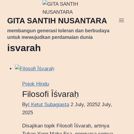
Skip
to
GITA SANTIH NUSANTARA
content
membangun generasi toleran dan berbudaya
untuk mewujudkan perdamaian dunia
isvarah
Pojok Hindu
Filosofi Īśvaraḥ
By
I Ketut Subagiasta
2 July, 2025
2 July,
2025
Disajikan topik Filosofi Īśvaraḥ, artinya
Tuhan Yang Maha Esa, penguasa semua