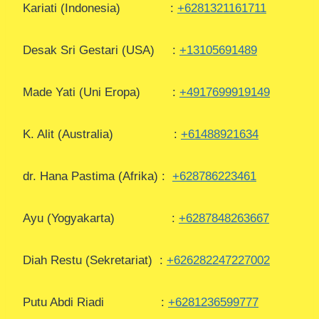
Kariati (Indonesia) :
+6281321161711
Desak Sri Gestari (USA) :
+13105691489
Made Yati (Uni Eropa) :
+4917699919149
K. Alit (Australia) :
+61488921634
dr. Hana Pastima (Afrika) :
+628786223461
Ayu (Yogyakarta) :
+6287848263667
Diah Restu (Sekretariat) :
+626282247227002
Putu Abdi Riadi :
+6281236599777