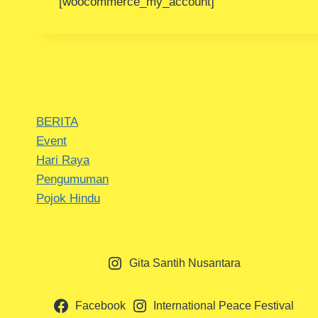
[woocommerce_my_account]
BERITA
Event
Hari Raya
Pengumuman
Pojok Hindu
Gita Santih Nusantara
Facebook
International Peace Festival