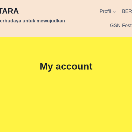
NTARA
Profil
BER
berbudaya untuk mewujudkan
GSN Festi
My account